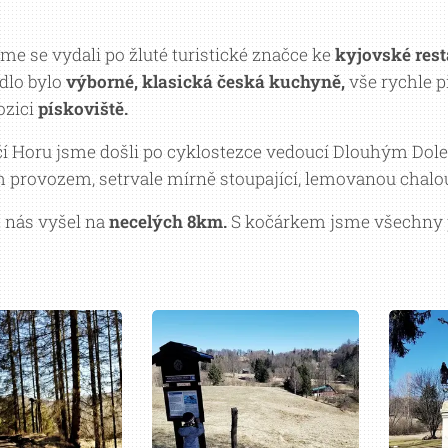
sme se vydali po žluté turistické značce ke
kyjovské rest
ídlo bylo
výborné, klasická česká kuchyně,
vše rychle p
ozici
pískoviště.
čí Horu jsme došli po cyklostezce vedoucí Dlouhým Dolem
provozem, setrvale mírně stoupající, lemovanou chalo
 nás vyšel na
necelých 8km.
S kočárkem jsme všechny p