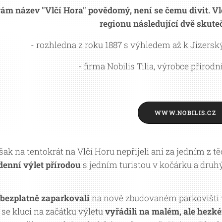
vám název "Vlčí Hora" povědomý, není se čemu divit. Vl
regionu následující dvě skuteč
- rozhledna z roku 1887 s výhledem až k Jizer
- firma Nobilis Tilia, výrobce přírod
WWW.NOBILIS.CZ
ak na tentokrát na Vlčí Horu nepřijeli ani za jedním z tě
denní výlet přírodou
s jedním turistou v kočárku a dru
bezplatně zaparkovali
na nově zbudovaném parkovišti v 
 se kluci na začátku výletu
vyřádili na malém, ale hezk