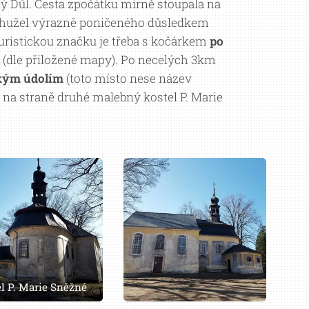
ý Důl. Cesta zpočátku mírně stoupala na
(bohužel výrazně poničeného důsledkem
turistickou značku je třeba s kočárkem
po
(dle přiložené mapy). Po necelých 3km
kým údolím
(toto místo nese název
, na straně druhé malebný kostel P. Marie
el P. Marie Sněžné