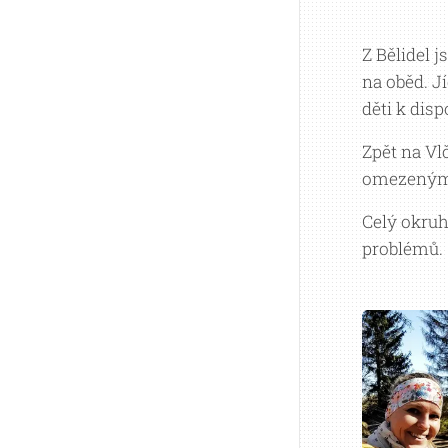
Z Bělidel j
na oběd. J
děti k disp
Zpět na Vl
omezeným 
Celý okruh
problémů.