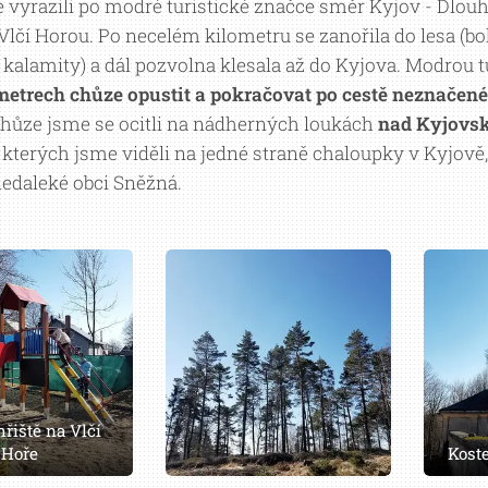
 vyrazili po modré turistické značce směr Kyjov - Dlouh
Vlčí Horou. Po necelém kilometru se zanořila do lesa 
kalamity) a dál pozvolna klesala až do Kyjova. Modrou 
metrech chůze opustit a pokračovat po cestě neznačené
hůze jsme se ocitli na nádherných loukách
nad Kyjovs
ze kterých jsme viděli na jedné straně chaloupky v Kyjově
edaleké obci Sněžná.
řiště na Vlčí
Hoře
Kost