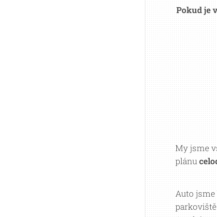
Pokud je 
My jsme vš
plánu
celo
Auto jsme
parkoviště