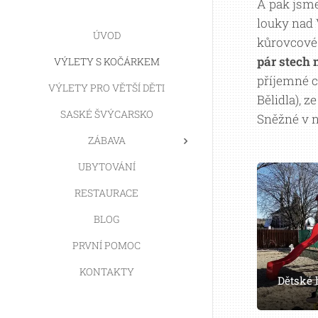
A pak jsme
louky nad 
ÚVOD
kůrovcové 
pár stech 
VÝLETY S KOČÁRKEM
příjemné c
VÝLETY PRO VĚTŠÍ DĚTI
Bělidla), 
SASKÉ ŠVÝCARSKO
Sněžné v n
ZÁBAVA
UBYTOVÁNÍ
RESTAURACE
BLOG
PRVNÍ POMOC
KONTAKTY
Dětské h