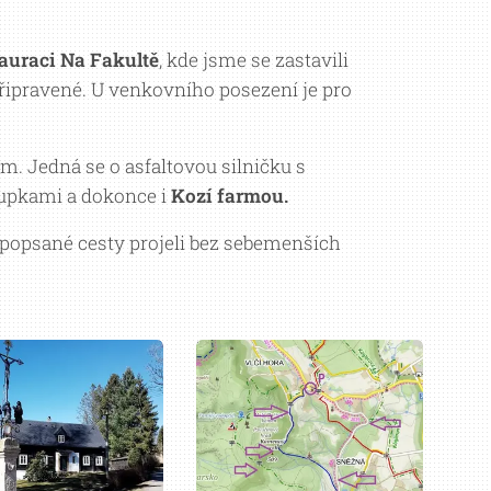
auraci Na Fakultě
, kde jsme se zastavili
řipravené. U venkovního posezení je pro
. Jedná se o asfaltovou silničku s
upkami a dokonce i
Kozí farmou.
opsané cesty projeli bez sebemenších