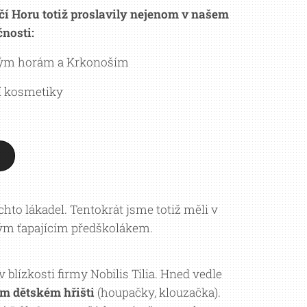
čí Horu totiž proslavily nejenom v našem
nosti:
ským horám a Krkonoším
ní kosmetiky
chto lákadel. Tentokrát jsme totiž měli v
hým ťapajícím předškolákem.
blízkosti firmy Nobilis Tilia. Hned vedle
ém dětském hřišti
(houpačky, klouzačka).