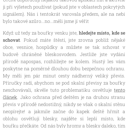
ji při výletech používat (pokud jste v oblastech pokrytých
signálem). Nás i tentokrát varovala předem, ale na nebi
bylo takové azůro...no...měli jsme jí věřit 😁
Když už tedy za bouřky venku jste,
hledejte
místo, kde se
schovat
. Pokud máte štěstí, jste zrovna poblíž nějaké
obce, vesnice, hospůdky a můžete se tak schovat v
budově chráněné bleskosvodem. Jestliže jste vydáni
přírodě napospas, rozhlížejte se kolem. Hustý les vám
poskytne na poměrně dlouhou dobu bezpečnou ochranu.
My měli jen pár minut cesty nádherný veliký převis.
Příručky radí, abychom se pod skalní převisy za bouřky
neschovávali, skvěle tuto problematiku osvětluje
tento
článek
. Jako ochrana před deštěm je na druhou stranu
převis v přírodě nedostižný, nikdy se však o skalní stěnu
neopírejte! a jakmile začne do kapek deště hřmít a
oblohu osvětlují blesky, najděte si lepší místo, kde
bouřku přečkáte. Od nás byly hromy a blesky daleko, tím