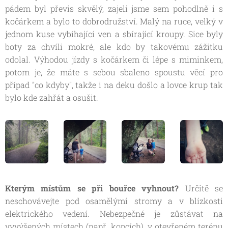
pádem byl převis skvělý, zajeli jsme sem pohodlně i s
kočárkem a bylo to dobrodružství. Malý na ruce, velký v
jednom kuse vybíhající ven a sbírající kroupy. Sice byly
boty za chvíli mokré, ale kdo by takovému zážitku
odolal. Výhodou jízdy s kočárkem či lépe s miminkem,
potom je, že máte s sebou sbaleno spoustu věcí pro
případ "co kdyby", takže i na deku došlo a lovce krup tak
bylo kde zahřát a osušit.
Kterým místům se při bouřce vyhnout?
Určitě se
neschovávejte pod osamělými stromy a v blízkosti
elektrického vedení. Nebezpečné je zůstávat na
vyvýšených místech (např. kopcích), v otevřeném terénu