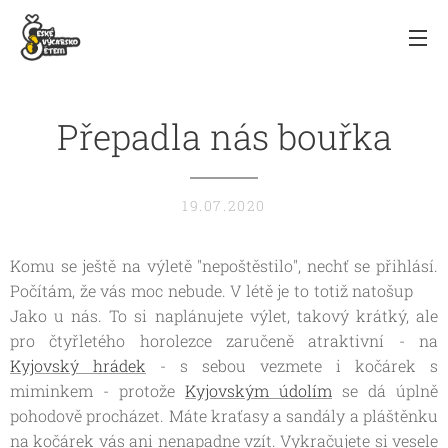
Přepadla nás bouřka
19.07.2020
Komu se ještě na výletě "nepoštěstilo", nechť se přihlásí.
Počítám, že vás moc nebude. V létě je to totiž natošup 😁
Jako u nás. To si naplánujete výlet, takový krátký, ale
pro čtyřletého horolezce zaručeně atraktivní - na
Kyjovský hrádek
- s sebou vezmete i kočárek s
miminkem - protože
Kyjovským údolím
se dá úplně
pohodově procházet. Máte kraťasy a sandály a pláštěnku
na kočárek vás ani nenapadne vzít. Vykračujete si vesele