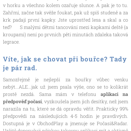
v horku a všechno kolem ozařuje slunce. A pak je to tu.
Zahřmí, začne tak svěže foukat, pak už spíš studeně a za
krk padají první kapky. Jste uprostřed lesa a skal a co
teď? 😶 S malými dětmi tancování mezi kapkami deště (a
kroupami) není po prvních pěti minutách zdaleka taková
legrace.
Víte, jak se chovat při bouřce? Tady
je pár rad.
Samozřejmě je nejlepší za bouřky vůbec venku
nebýt...ALE...jak už jsem psala výše, ono se to kolikrát
prostě nezdá. Sama mám v telefonu
aplikaci na
předpověď počasí
, vyzkoušela jsem jich desítky, než jsem
narazila na tu, které se dá opravdu věřit. Prakticky 99%
předpovědi na následujících 4-5 hodin je pravdivých.
Dostupná je v ObchodPlay a jmenuje se Počasí&Radar.
Určitě doporučuji nějakou takovou aplikaci mít a aktivně