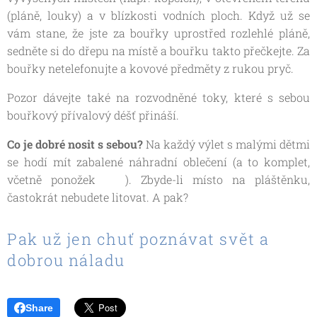
(pláně, louky) a v blízkosti vodních ploch. Když už se
vám stane, že jste za bouřky uprostřed rozlehlé pláně,
sedněte si do dřepu na místě a bouřku takto přečkejte. Za
bouřky netelefonujte a kovové předměty z rukou pryč.
Pozor dávejte také na rozvodněné toky, které s sebou
bouřkový přívalový déšť přináší.
Co je dobré nosit s sebou?
Na každý výlet s malými dětmi
se hodí mít zabalené náhradní oblečení (a to komplet,
včetně ponožek 😁). Zbyde-li místo na pláštěnku,
častokrát nebudete litovat. A pak?
Pak už jen chuť poznávat svět a
dobrou náladu 😉
Share