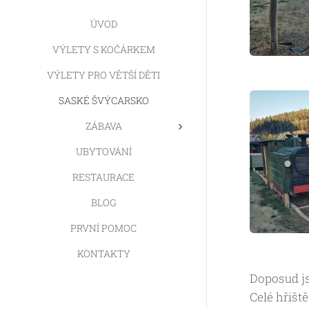
ÚVOD
VÝLETY S KOČÁRKEM
VÝLETY PRO VĚTŠÍ DĚTI
SASKÉ ŠVÝCARSKO
ZÁBAVA
UBYTOVÁNÍ
RESTAURACE
BLOG
PRVNÍ POMOC
KONTAKTY
Doposud js
Celé hřišt