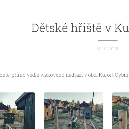
Dětské hřiště v K
11.10.2018
dete: přímo vedle vlakového nádraží v obci Kurort Oybin